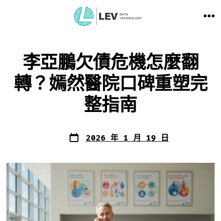
跳
選
至
單
主
李亞鵬欠債危機怎麼翻
要
轉？嫣然醫院口碑重塑完
整指南
內
容
發
2026 年 1 月 19 日
表
日
期