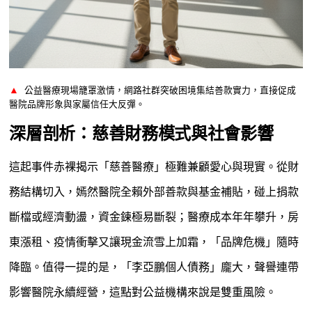
▲
公益醫療現場籠罩激情，網路社群突破困境集結善款實力，直接促成
醫院品牌形象與家屬信任大反彈。
深層剖析：慈善財務模式與社會影響
這起事件赤裸揭示「慈善醫療」極難兼顧愛心與現實。從財
務結構切入，嫣然醫院全賴外部善款與基金補貼，碰上捐款
斷檔或經濟動盪，資金鍊極易斷裂；醫療成本年年攀升，房
東漲租、疫情衝擊又讓現金流雪上加霜，「品牌危機」隨時
降臨。值得一提的是，「李亞鵬個人債務」龐大，聲譽連帶
影響醫院永續經營，這點對公益機構來說是雙重風險。