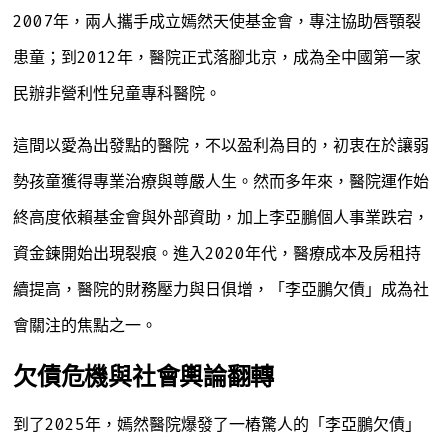
2007年，兩人攜手成立嫣然天使基金會，專注協助唇顎裂
患童；到2012年，醫院正式落腳北京，成為全中國第一家
民辦非營利性兒童專科醫院。
這間以愛為出發點的醫院，不以盈利為目的，初衷在於讓弱
勢孩童獲得專業治療與尊嚴人生。然而多年來，醫院運作始
終高度依賴基金會與外部資助，加上李亞鵬個人事業跌宕，
資金鍊開始出現裂痕。進入2020年代，醫療成本及房租持
續提高，醫院的財務壓力與日俱增，「李亞鵬欠債」成為社
會關注的焦點之一。
欠債危機與社會輿論翻轉
到了2025年，嫣然醫院爆發了一樁驚人的「李亞鵬欠債」