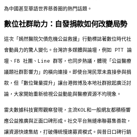
為中國甚至華語世界慈善圈的熱門話題。
數位社群助力：自發捐款如何改變局勢
這次「嫣然醫院欠債危機公益救援」行動標誌著數位時代社
會動員力的驚人變化。台灣許多媒體與論壇，例如 PTT 論
壇、FB 社團、Line 群等，也同步熱議，體現「公益醫療
議題社群影響力」的橫向連接。即使台灣民眾未直接參與捐
款，但「數位聲量提升」讓台港微博及本地社群掀起廣泛討
論，大家開始重新檢視公益動能與醫療資源不均現象。
雷夫數據科技實際觀察發現，主流KOL和一般網友都積極響
應公益推廣與正面口碑形成。社交平台無縫串聯募集善款，
讓資源快速集結，打破傳統慢速募資模式。與昔日口碑行銷