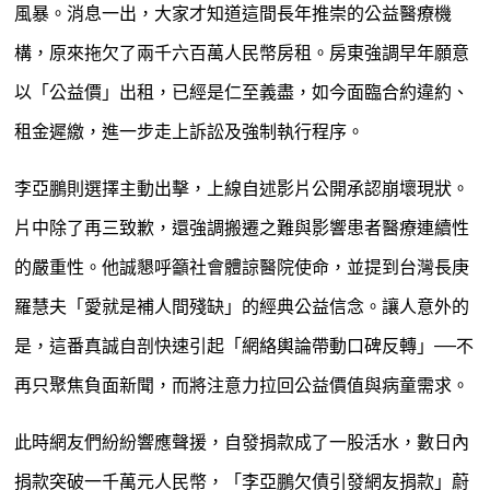
風暴。消息一出，大家才知道這間長年推崇的公益醫療機
構，原來拖欠了兩千六百萬人民幣房租。房東強調早年願意
以「公益價」出租，已經是仁至義盡，如今面臨合約違約、
租金遲繳，進一步走上訴訟及強制執行程序。
李亞鵬則選擇主動出擊，上線自述影片公開承認崩壞現狀。
片中除了再三致歉，還強調搬遷之難與影響患者醫療連續性
的嚴重性。他誠懇呼籲社會體諒醫院使命，並提到台灣長庚
羅慧夫「愛就是補人間殘缺」的經典公益信念。讓人意外的
是，這番真誠自剖快速引起「網絡輿論帶動口碑反轉」——不
再只聚焦負面新聞，而將注意力拉回公益價值與病童需求。
此時網友們紛紛響應聲援，自發捐款成了一股活水，數日內
捐款突破一千萬元人民幣，「李亞鵬欠債引發網友捐款」蔚