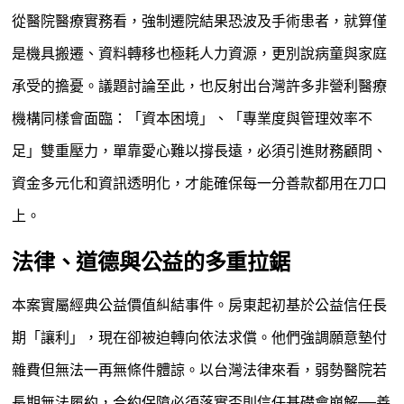
從醫院醫療實務看，強制遷院結果恐波及手術患者，就算僅
是機具搬遷、資料轉移也極耗人力資源，更別說病童與家庭
承受的擔憂。議題討論至此，也反射出台灣許多非營利醫療
機構同樣會面臨：「資本困境」、「專業度與管理效率不
足」雙重壓力，單靠愛心難以撐長遠，必須引進財務顧問、
資金多元化和資訊透明化，才能確保每一分善款都用在刀口
上。
法律、道德與公益的多重拉鋸
本案實屬經典公益價值糾結事件。房東起初基於公益信任長
期「讓利」，現在卻被迫轉向依法求償。他們強調願意墊付
雜費但無法一再無條件體諒。以台灣法律來看，弱勢醫院若
長期無法履約，合約保障必須落實否則信任基礎會崩解——善