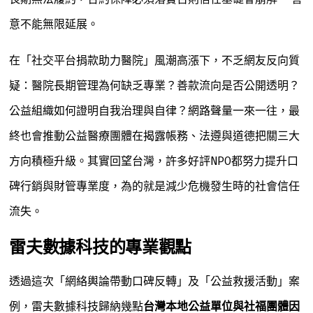
意不能無限延展。
在「社交平台捐款助力醫院」風潮高漲下，不乏網友反向質
疑：醫院長期管理為何缺乏專業？善款流向是否公開透明？
公益組織如何證明自我治理與自律？網路聲量一來一往，最
終也會推動公益醫療團體在揭露帳務、法遵與道德把關三大
方向積極升級。其實回望台灣，許多好評NPO都努力提升口
碑行銷與財管專業度，為的就是減少危機發生時的社會信任
流失。
雷夫數據科技的專業觀點
透過這次「網絡輿論帶動口碑反轉」及「公益救援活動」案
例，雷夫數據科技歸納幾點
台灣本地公益單位與社福團體因