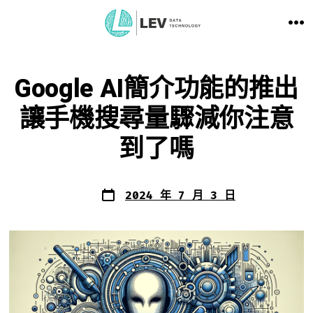
跳
選
至
單
主
Google AI簡介功能的推出
要
讓手機搜尋量驟減你注意
到了嗎
內
容
發
2024 年 7 月 3 日
表
日
期